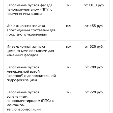
Заполнение пустот фасада
м2
от 1100 руб.
пенополиуретаном (ППУ) с
применением вышки
Инъекционная заливка
п.м.
от 455 руб.
эпоксидными составами для
локального укрепления
Инъекционная заливка
п.м.
от 526 руб.
цементными составами для
каменных фасадов
Заполнение пустот
м2
от 788 руб.
минеральной ватой
(жесткой) с дополнительной
гидрофобизацией
Заполнение пустот
м2
от 728 руб.
вспененным
пенополистиролом (ППС) с
монтажом
теплопароизоляции