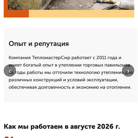
Опыт и репутация
Компания ТепломастерСмр работает с 2011 года и
имеет богатый опыт в утеплении торговых павильонов.
‹
›
За годы работы мы отточили технологию утепления для
различных конструкций и условий эксплуатации,
обеспечивая долговечность и экономию на отоплении.
Как мы работаем в августе 2026 г.