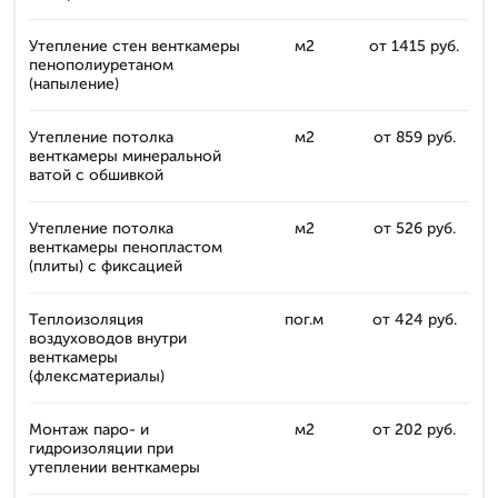
Утепление стен венткамеры
м2
от 1415 руб.
пенополиуретаном
(напыление)
Утепление потолка
м2
от 859 руб.
венткамеры минеральной
ватой с обшивкой
Утепление потолка
м2
от 526 руб.
венткамеры пенопластом
(плиты) с фиксацией
Теплоизоляция
пог.м
от 424 руб.
воздуховодов внутри
венткамеры
(флексматериалы)
Монтаж паро- и
м2
от 202 руб.
гидроизоляции при
утеплении венткамеры