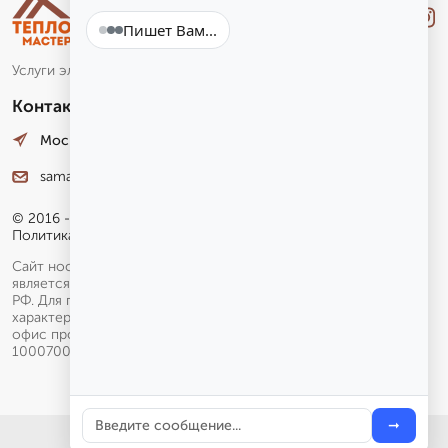
Лучше
.Звони
Пишет Вам...
Услуги электронного маркетинга и аналитики
Контакты
Москва, Лесная улица, 4. оф. 12
samara@stteplo.ru
© 2016 - 2026 гг.
Политика конфиденциальности
Сайт носит исключительно информационный характер и не
является публичной офертой, определяемой положениями ГК
РФ. Для получения подробной информации о наличии, видах,
характеристиках и стоимости услуг и товаров обращайтесь в
офис продаж.
100070006.
100070000.10027
➞
Меню