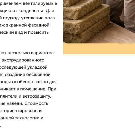
 применяем вентилируемые
кцию от конденсата. Для
 подход: утепление пола
аж экранной фасадной
ческий вид и повысить
ют несколько вариантов:
м экструдированного
 последующей укладкой
для создания бесшовной
ранды особенно важно для
оникает в помещение. При
плители и ветрозащиту,
ия наледи. Стоимость
о: ориентировочная
ранной технологии и
.