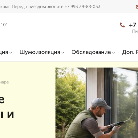
крыт. Перед приездом звоните +7 993 39-88-053!
+7
 101
Пн
ция
Шумоизоляция
Обследование
Доп. 
маре
е
ы и