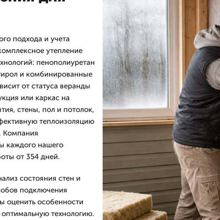
ого подхода и учета
комплексное утепление
хнологий: пенополиуретан
стирол и комбинированные
висит от статуса веранды
укция или каркас на
ия, стены, пол и потолок,
ффективную теплоизоляцию
. Компания
ты каждого нашего
боты от 354 дней.
нализ состояния стен и
собов подключения
бы оценить особенности
 оптимальную технологию.