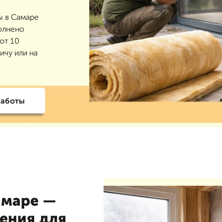
ы в Самаре
полнено
от 10
ичу или на
работы
амаре —
ения для