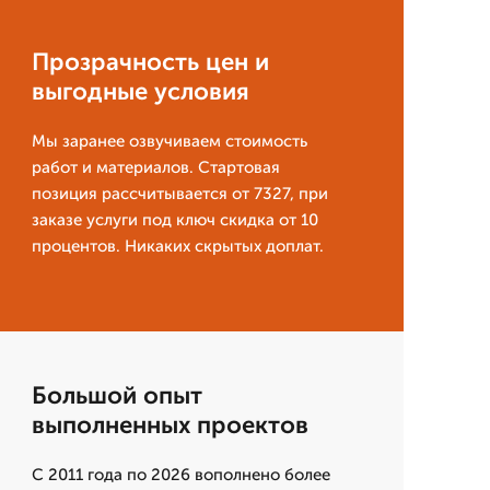
Прозрачность цен и
выгодные условия
Мы заранее озвучиваем стоимость
работ и материалов. Стартовая
позиция рассчитывается от 7327, при
заказе услуги под ключ скидка от 10
процентов. Никаких скрытых доплат.
Большой опыт
выполненных проектов
С 2011 года по 2026 вополнено более