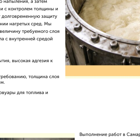
 напыления, а затем
ми с контролем толщины и
т долговременную защиту
ении нагретых сред. Мы
величину требуемого слоя
ла с внутренней средой
тия, высокая адгезия к
 требованию, толщина слоя
мм.
рвуары для топлива и
Выполнение работ в Самар