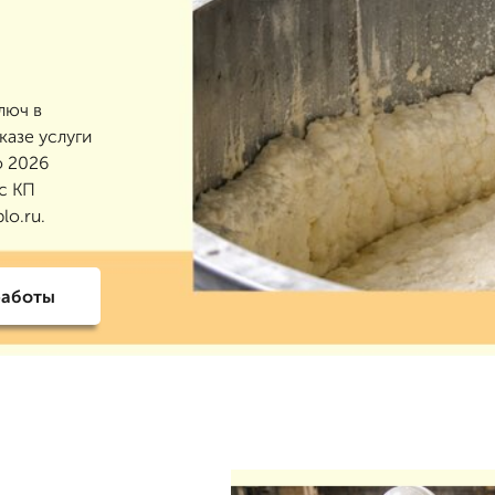
люч в
казе услуги
о 2026
с КП
lo.ru.
работы