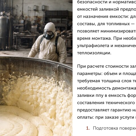
безопасности и нормативо
емкостей заливкой предпо
от назначения емкости: д
составы, для топливных —
позволяет минимизировать
время монтажа. При необх
ультрафиолета и механиче
теплоизоляции.
При расчете стоимости за
параметры: объем и площа
требуемая толщина слоя те
необходимость демонтажа 
заливки ппу в емкость фо
составления технического
предоставляет гарантию н
оплаты: при заказе услуги
Подготовка поверхн