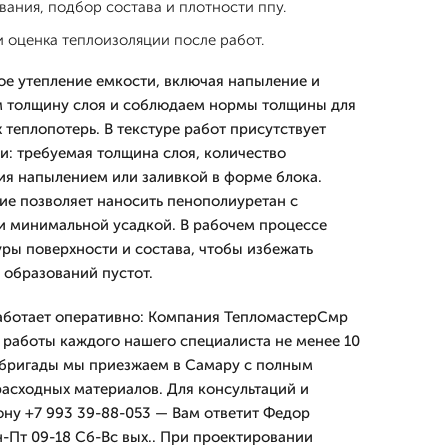
ания, подбор состава и плотности ппу.
и оценка теплоизоляции после работ.
е утепление емкости, включая напыление и
м толщину слоя и соблюдаем нормы толщины для
теплопотерь. В текстуре работ присутствует
и: требуемая толщина слоя, количество
ия напылением или заливкой в форме блока.
е позволяет наносить пенополиуретан с
и минимальной усадкой. В рабочем процессе
ры поверхности и состава, чтобы избежать
 образований пустот.
аботает оперативно: Компания ТепломастерСмр
т работы каждого нашего специалиста не менее 10
я бригады мы приезжаем в Самару с полным
асходных материалов. Для консультаций и
ону +7 993 39-88-053 — Вам ответит Федор
-Пт 09-18 Сб-Вс вых.. При проектировании