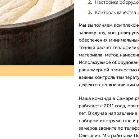
Настройка оборудов
Контроль качества 
Мы выполняем комплексно
заливку ппу, контролируе
обеспечения минимальных 
точный расчет теплофизик
материала, метод нанесен
Используемое оборудовани
равномерной плотностью 
важны контроль температу
дефектов теплоизоляции и
Наша команда в Самаре р
работает с 2011 года, опы
лет. В случае направлени
набором инструментов и р
замеров звоните по телеф
Олегович. Мы работаем Пн