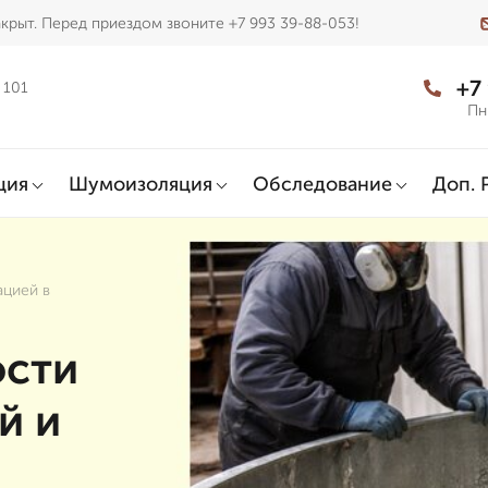
крыт. Перед приездом звоните +7 993 39-88-053!
+7
 101
Пн
ция
Шумоизоляция
Обследование
Доп. 
ацией в
ости
й и