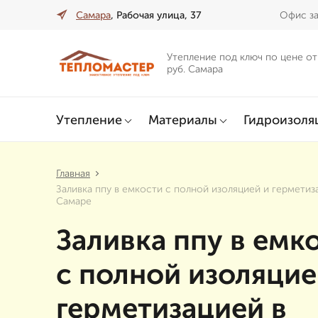
Самара
, Рабочая улица, 37
Офис за
Утепление под ключ по цене от
руб. Самара
Утепление
Материалы
Гидроизоля
Главная
Заливка ппу в емкости с полной изоляцией и герметиз
Самаре
Заливка ппу в емк
с полной изоляцие
герметизацией в