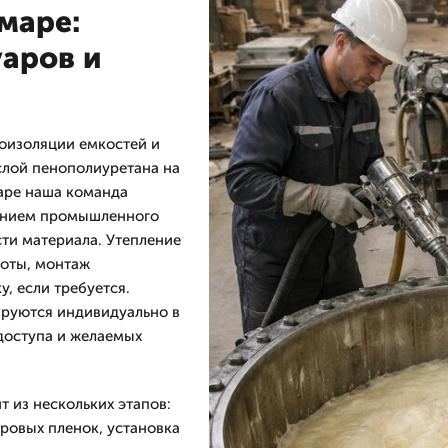
маре:
уаров и
оизоляции емкостей и
слой пенополиуретана на
аре наша команда
нением промышленного
ти материала. Утепление
боты, монтаж
, если требуется.
ируются индивидуально в
доступа и желаемых
 из нескольких этапов:
ровых пленок, установка