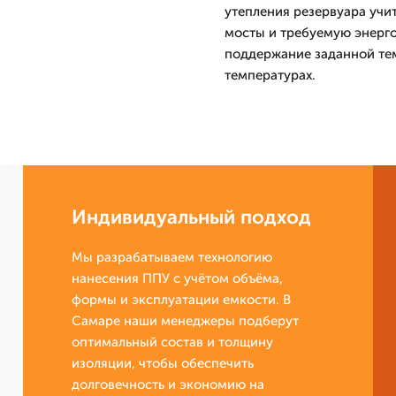
утепления резервуара учи
мосты и требуемую энерг
поддержание заданной те
температурах.
Индивидуальный подход
Мы разрабатываем технологию
нанесения ППУ с учётом объёма,
формы и эксплуатации емкости. В
Самаре наши менеджеры подберут
оптимальный состав и толщину
изоляции, чтобы обеспечить
долговечность и экономию на