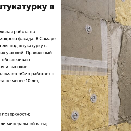
штукатурку в
ексная работа по
мокрого фасада. В Самаре
еля под штукатурку с
ких условий. Правильный
и обеспечивают
оя и высокие
пломастерСмр работает с
а не менее 10 лет,
 поверхности;
или минеральной ваты;