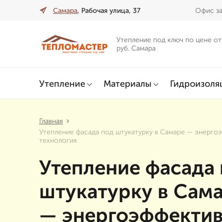
Самара
, Рабочая улица, 37
Офис за
Утепление под ключ по цене от
руб. Самара
Утепление
Материалы
Гидроизоля
Главная
Утепление фасада под штукатурку в Самаре — энерго
технология
Утепление фасада
штукатурку в Сам
— энергоэффектив