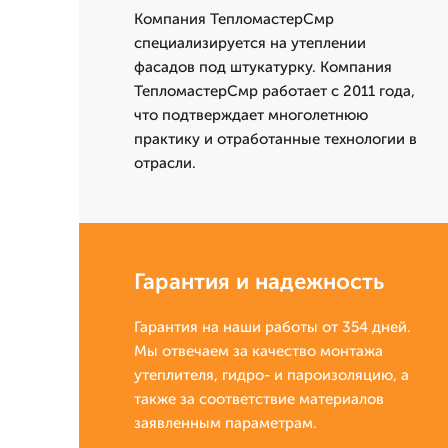
Компания ТепломастерСмр
специализируется на утеплении
фасадов под штукатурку. Компания
ТепломастерСмр работает с 2011 года,
что подтверждает многолетнюю
практику и отработанные технологии в
отрасли.
Гарантия и надежность
Гарантия на наши работы от 354 дней.
Мы отвечаем за качество монтажа
утеплителя, гидро- и пароизоляцию, а
также за соответствие материалов
заявленным параметрам.