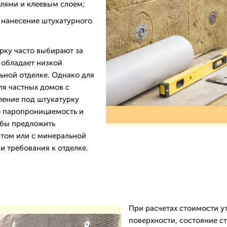
лями и клеевым слоем;
 нанесение штукатурного
рку часто выбирают за
 обладает низкой
ьной отделке. Однако для
я частных домов с
ление под штукатурку
ю паропроницаемость и
обы предложить
том или с минеральной
и требования к отделке.
При расчетах стоимости у
поверхности, состояние ст