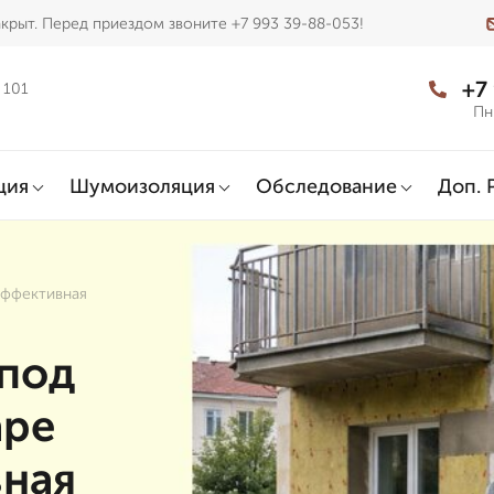
крыт. Перед приездом звоните +7 993 39-88-053!
+7
 101
Пн
ция
Шумоизоляция
Обследование
Доп. 
эффективная
 под
аре
ная