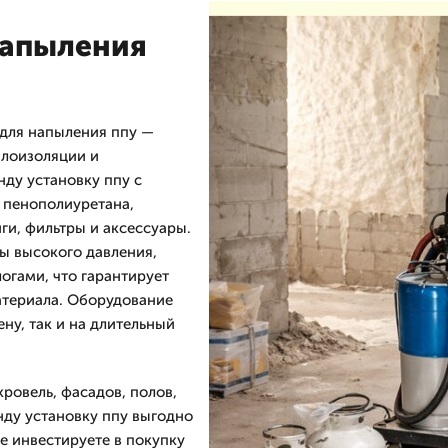
напыления
для напыления ппу —
плоизоляции и
нду установку ппу с
 пенополиуретана,
ги, фильтры и аксессуары.
ы высокого давления,
огами, что гарантирует
атериала. Оборудование
ну, так и на длительный
кровель, фасадов, полов,
енду установку ппу выгодно
не инвестируете в покупку