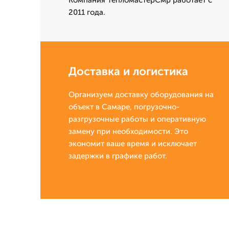
Компания ТепломастерСмр работает с
2011 года.
Доставка и логистика
Организуем доставку оборудования на
объект в Самаре, погрузочно-
разгрузочные работы и оперативную
замену при необходимости. Это
экономит ваше время и исключает
задержки в графике работ.