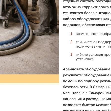
отдельно считаем расходн
возможна корректировка т
становится более выгодно
набора оборудования как д
подрядов, обеспечивая ст
возможность выбра
техническая подде
полимочевины и пп
гибкие условия про
установка.
Арендовать оборудование 
результате: оборудование
помощь по подбору режим
безопасности. В Самары 
масштаба, а в Самарой мы
нанесения и расходные ма
позволяет быстро масштаб
логистику и получать ста