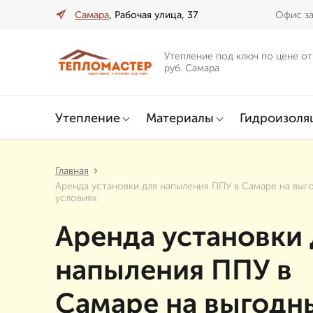
Самара
, Рабочая улица, 37
Офис за
Утепление под ключ по цене от
руб. Самара
Утепление
Материалы
Гидроизоля
Главная
Аренда установки для напыления ППУ в Самаре на выг
условиях
Аренда установки 
напыления ППУ в
Самаре на выгодн