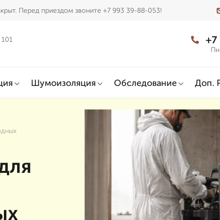
крыт. Перед приездом звоните +7 993 39-88-053!
+7
 101
Пн
ция
Шумоизоляция
Обследование
Доп. 
одных
для
ых