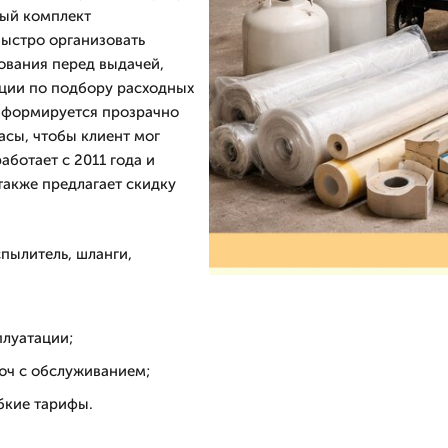
ный комплект
быстро организовать
дования перед выдачей,
ации по подбору расходных
 формируется прозрачно
асы, чтобы клиент мог
ботает с 2011 года и
также предлагает скидку
спылитель, шланги,
плуатации;
юч с обслуживанием;
ибкие тарифы.