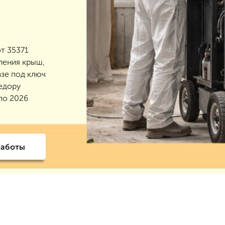
т 35371
ления крыш,
азе под ключ
едору
 по 2026
работы